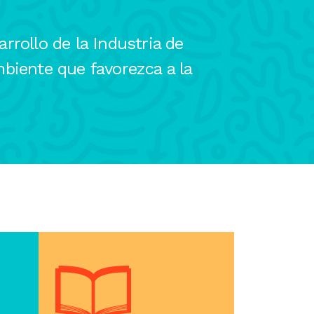
rollo de la Industria de
biente que favorezca a la