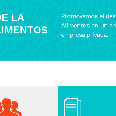
E LA
Promovemos el desar
Alimentos en un am
LIMENTOS
empresa privada.