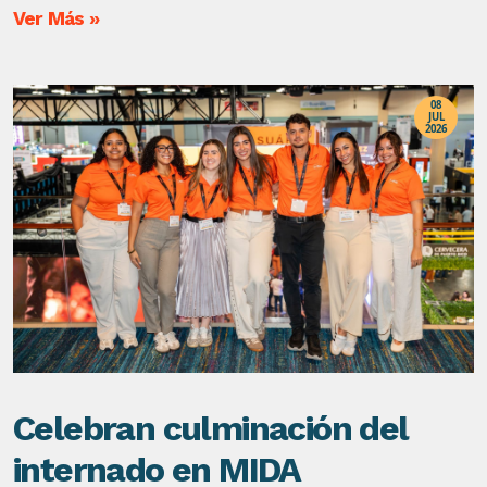
más vulnerables, la entidad hizo pública la
Ver Más »
aportación de 24,774 libras de productos para el
Banco de Alimentos.
08
JUL
2026
Celebran culminación del
internado en MIDA