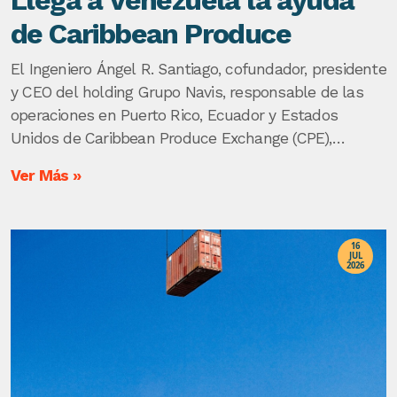
Llega a Venezuela la ayuda
de Caribbean Produce
El Ingeniero Ángel R. Santiago, cofundador, presidente
y CEO del holding Grupo Navis, responsable de las
operaciones en Puerto Rico, Ecuador y Estados
Unidos de Caribbean Produce Exchange (CPE),
Caribbean Logistics Services y Fresh House, viajó a
Ver Más »
Venezuela con Cáritas Puerto Rico, para hacer llegar
la ayuda a los damnificados por los sismos.
16
JUL
2026