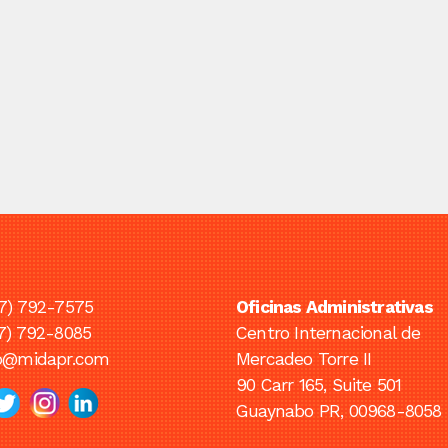
7) 792-7575
Oficinas Administrativas
7) 792-8085
Centro Internacional de
fo@midapr.com
Mercadeo Torre II
90 Carr 165, Suite 501
Guaynabo PR, 00968-8058