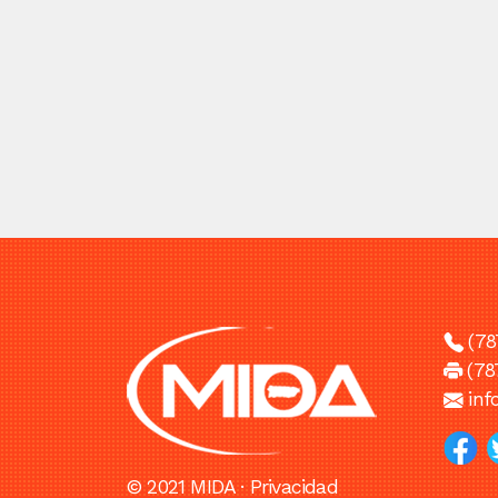
(78
(78
in
© 2021 MIDA ·
Privacidad